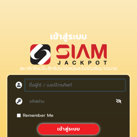
เข้าสู่ระบบ
สมาชิกใหม่รับสิทธิประโยชน์และโปรโมชันมากมาย
Remember Me
เข้าสู่ระบบ